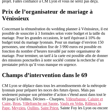
projet. Faites confiance à CM Lyon et vous ne serez pas déçu.
Prix de l’organisateur de mariage à
Vénissieux
Concernant la rémunération du wedding planner à Vénissieux, il est
possible de souscrire à 3 formules selon votre budget et la taille du
mariage. Pour les grandes occasions, le tarif équivaut à 10% du
budget total du mariage lyonnais. Pour un mariage d’environ 150
personnes, une rémunération fixe de 3 990 euros est possible en
fonction du nombre d’heures travaillé par notre organisateur de
mariage. Pour terminer, un tarif à la carte est possible afin de donner
des missions ponctuelles à notre société comme la recherche d’un
prestataire précis qu’il vous manque en urgence.
Champs d’intervention dans le 69
CM Lyon se déplace dans tous les arrondissements de la métropole
lyonnais pour préparer les noces des futurs époux. Mais pas
seulement puisque son périmètre d’action s’étend aussi dans tout le
69 jusqu’à Oullins, Décines – Charpieu,
Villeurbanne
,
Caluire et
Cuire
,
Bron
,
Villefranche sur Saone
,
Vaulx en Velin
,
Rillieux la
Pape
,
Meyzieu
,
Oullins
,
Saint Priest
, Sainte Foy les Lyon ou encore