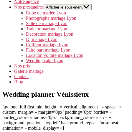
Notre agence
Nos prestataires
Afficher le sous-menu
Robe de mariée Lyon
Photographe mariage Lyon
Salle de mariage Lyon
Traiteur mariage Lyon
Decoration mariage Lyon
Dj mariage Lyon
Coiffeur mariage Lyon
Faire part mariage Lyon
Location voiture mariage Lyon
Wedding cake Lyon
Nos prix
Galerie mariage
Contact
Blog
Wedding planner Vénissieux
[av_one_full first min_height= » vertical_alignment= » space= »
custom_margin= » margin=’0px’ padding=’0px’ border= »
border_color= » radius=’0px’ background_color= » src= »
background_position=’top left’ background_repeat=’no-repeat’
animation= » mobile_display= »]