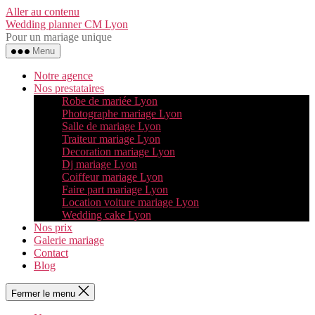
Aller au contenu
Wedding planner CM Lyon
Pour un mariage unique
Menu
Notre agence
Nos prestataires
Robe de mariée Lyon
Photographe mariage Lyon
Salle de mariage Lyon
Traiteur mariage Lyon
Decoration mariage Lyon
Dj mariage Lyon
Coiffeur mariage Lyon
Faire part mariage Lyon
Location voiture mariage Lyon
Wedding cake Lyon
Nos prix
Galerie mariage
Contact
Blog
Fermer le menu