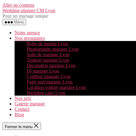
Aller au contenu
Wedding planner CM Lyon
Pour un mariage unique
Menu
Notre agence
Nos prestataires
Robe de mariée Lyon
Photographe mariage Lyon
Salle de mariage Lyon
Traiteur mariage Lyon
Decoration mariage Lyon
Dj mariage Lyon
Coiffeur mariage Lyon
Faire part mariage Lyon
Location voiture mariage Lyon
Wedding cake Lyon
Nos prix
Galerie mariage
Contact
Blog
Fermer le menu