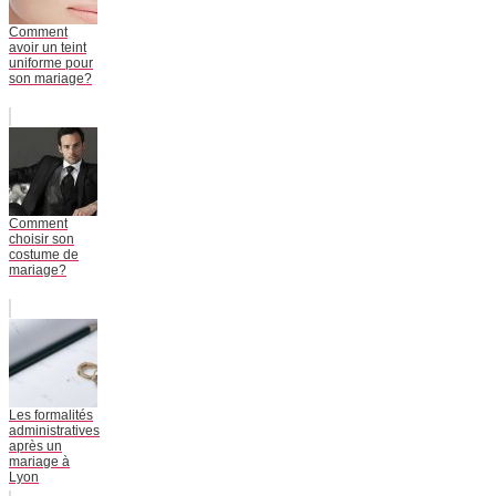
Comment
avoir un teint
uniforme pour
son mariage?
Comment
choisir son
costume de
mariage?
Les formalités
administratives
après un
mariage à
Lyon