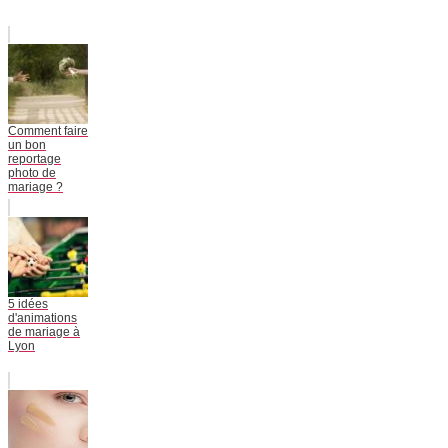
Comment faire
un bon
reportage
photo de
mariage ?
5 idées
d'animations
de mariage à
Lyon