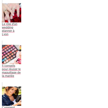
Le rôle d'un
wedding
planner à
Lyon
5 conseils
pour réussir le
maquillage de
la mariée
Comment