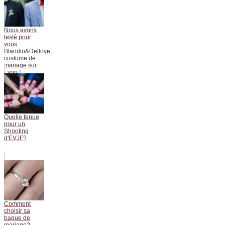
Nous avons
testé pour
vous
Blandin&Delloye,
costume de
mariage sur
Lyon !
Quelle tenue
pour un
Shooting
d'EVJF?
Comment
choisir sa
bague de