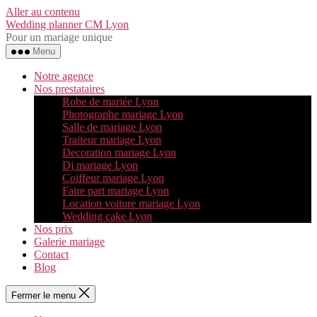
Aller au contenu
Wedding planner CM Lyon
Pour un mariage unique
Menu
Notre agence
Nos prestataires
Robe de mariée Lyon
Photographe mariage Lyon
Salle de mariage Lyon
Traiteur mariage Lyon
Decoration mariage Lyon
Dj mariage Lyon
Coiffeur mariage Lyon
Faire part mariage Lyon
Location voiture mariage Lyon
Wedding cake Lyon
Nos prix
Galerie mariage
Contact
Blog
Fermer le menu