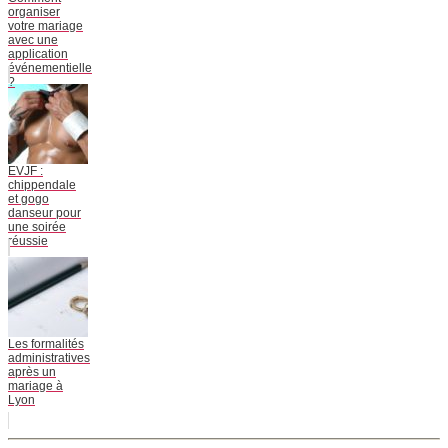
organiser
votre mariage
avec une
application
événementielle
?
EVJF :
chippendale
et gogo
danseur pour
une soirée
réussie
Les formalités
administratives
après un
mariage à
Lyon