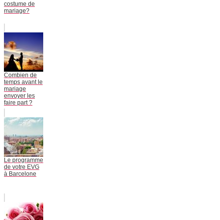
costume de
mariage?
Combien de
temps avant le
mariage
envoyer les
faire part ?
Le programme
de votre EVG
à Barcelone