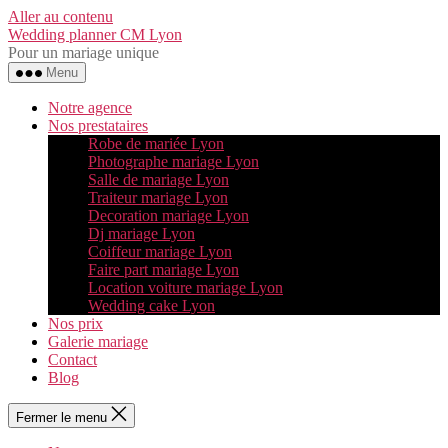
Aller au contenu
Wedding planner CM Lyon
Pour un mariage unique
Menu
Notre agence
Nos prestataires
Robe de mariée Lyon
Photographe mariage Lyon
Salle de mariage Lyon
Traiteur mariage Lyon
Decoration mariage Lyon
Dj mariage Lyon
Coiffeur mariage Lyon
Faire part mariage Lyon
Location voiture mariage Lyon
Wedding cake Lyon
Nos prix
Galerie mariage
Contact
Blog
Fermer le menu