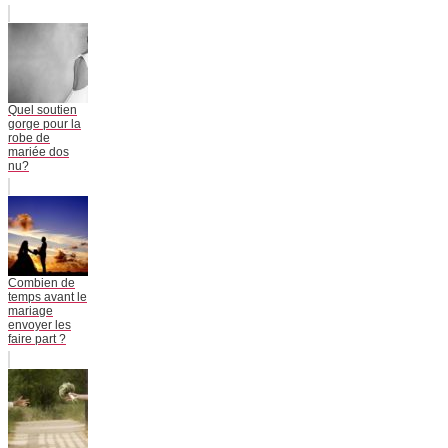
Quel soutien
gorge pour la
robe de
mariée dos
nu?
Combien de
temps avant le
mariage
envoyer les
faire part ?